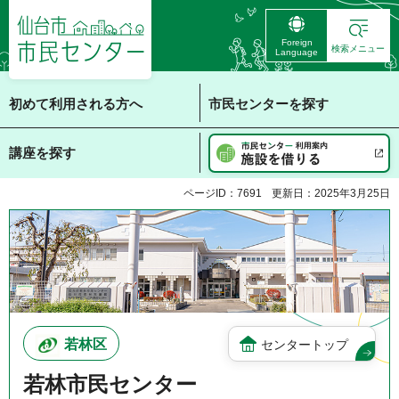
仙台市 市民センタ
Foreign
ー
検索メニュー
Language
初めて利用される方へ
市民センターを探す
講座を探す
ページID：7691
更新日：2025年3月25日
若林区
センタートップ
若林市民センター