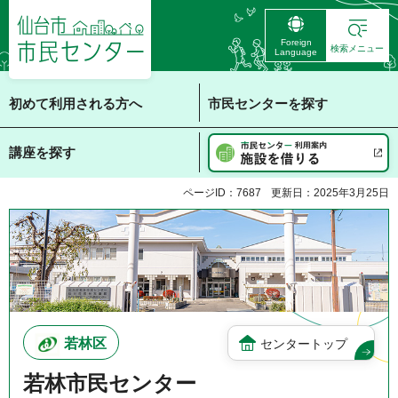
仙台市 市民センタ
Foreign
ー
検索メニュー
Language
初めて利用される方へ
市民センターを探す
講座を探す
ページID：7687
更新日：2025年3月25日
若林区
センタートップ
若林市民センター