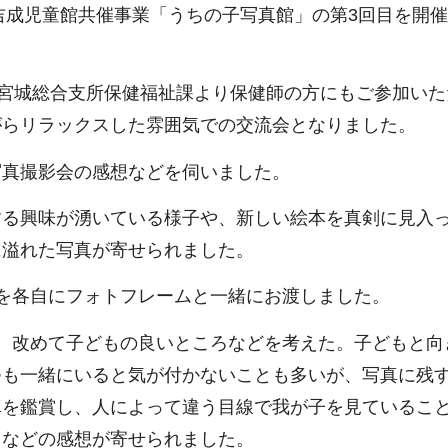
・吉成児童館共催事業「うちの子写真館」の第3回目を開
、宮城総合支所保健福祉課より保健師の方にもご参加いた
がらリラックスした雰囲気での交流会となりました。
写真撮影会の感想などを伺いました。
する興味が湧いている様子や、新しい絵本を真剣に見入
に溢れた写真が寄せられました。
を各自にフォトフレームと一緒にお渡しました。
、改めて子どもの良いところなどを考えた。子どもと向
つも一緒にいると気が付かないことも多いが、写真に残
真を鑑賞し、人によって違う目線で我が子を見ているこ
」などの感想が寄せられました。