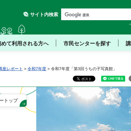
サイト内検索
初めて利用される方へ
市民センターを探す
講
講座レポート
>
令和7年度
> 令和7年度「第3回うちの子写真館」
ートップ