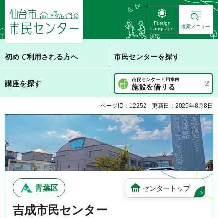
仙台市 市民センタ
Foreign
ー
検索メニュー
Language
初めて利用される方へ
市民センターを探す
講座を探す
ページID：12252
更新日：2025年8月8日
青葉区
センタートップ
吉成市民センター