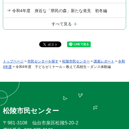
令和4年度 身近な「県民の森」新たな発見 初冬編
すべて見る
トップページ
>
市民センターを探す
>
松陵市民センター
>
講座レポート
>
令和
4年度
> 令和4年度 子どもゼミナール～教えて高校生～ダンス体験編
松陵市民センター
〒981-3108 仙台市泉区松陵5-20-2